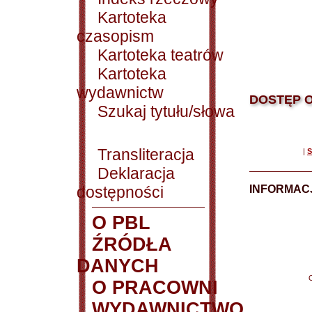
Kartoteka
czasopism
Kartoteka teatrów
Kartoteka
wydawnictw
DOSTĘP O
Szukaj tytułu/słowa
Transliteracja
|
S
Deklaracja
dostępności
INFORMACJ
O PBL
ŹRÓDŁA
DANYCH
O PRACOWNI
WYDAWNICTWO