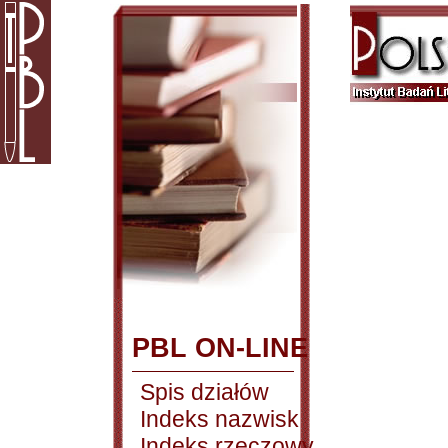
PBL ON-LINE
Spis działów
Indeks nazwisk
Indeks rzeczowy