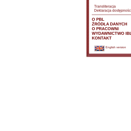
Transliteracja
Deklaracja dostępnośc
O PBL
ŹRÓDŁA DANYCH
O PRACOWNI
WYDAWNICTWO IB
KONTAKT
English version