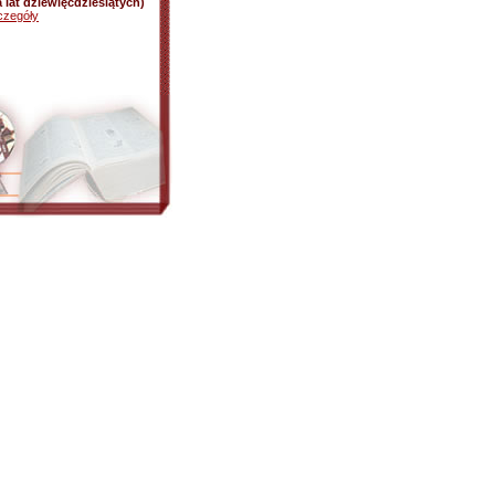
 lat dziewięćdziesiątych)
czegóły