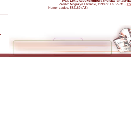
Tytuł:
Lektura pokoleniowa (Polska fantastyka
Źródło:
Magazyn Literacki, 1999 nr 1 s. 25-31 -
sz
Numer zapisu:
582169 (AZ)
i
L