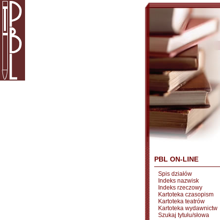
PBL ON-LINE
Spis działów
Indeks nazwisk
Indeks rzeczowy
Kartoteka czasopism
Kartoteka teatrów
Kartoteka wydawnictw
Szukaj tytułu/słowa