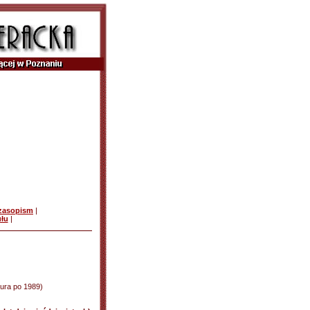
czasopism
|
ułu
|
atura po 1989)