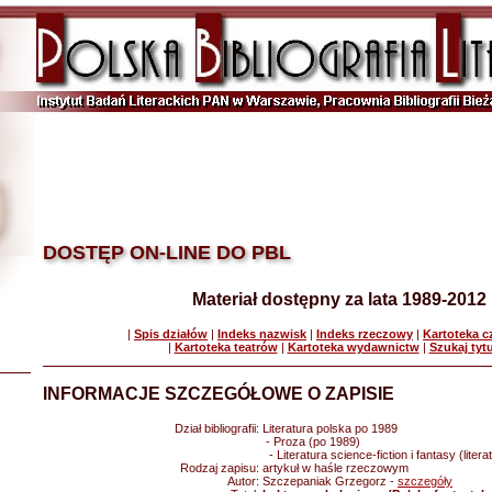
DOSTĘP ON-LINE DO PBL
Materiał dostępny za lata 1989-2012
|
Spis działów
|
Indeks nazwisk
|
Indeks rzeczowy
|
Kartoteka 
|
Kartoteka teatrów
|
Kartoteka wydawnictw
|
Szukaj tyt
INFORMACJE SZCZEGÓŁOWE O ZAPISIE
Dział bibliografii:
Literatura polska po 1989
- Proza (po 1989)
- Literatura science-fiction i fantasy (liter
Rodzaj zapisu:
artykuł w haśle rzeczowym
Autor:
Szczepaniak Grzegorz -
szczegóły