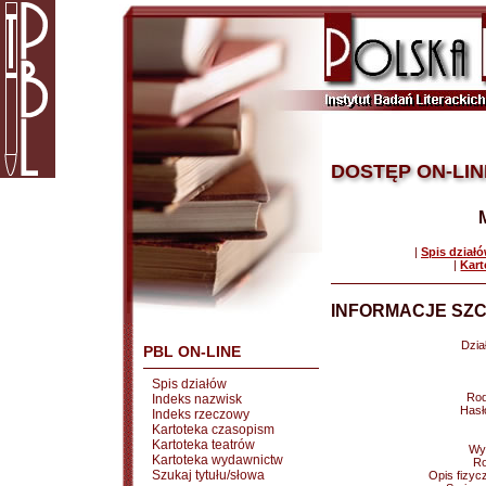
DOSTĘP ON-LIN
|
Spis dział
|
Kart
INFORMACJE SZC
Dział
PBL ON-LINE
Spis działów
Rod
Indeks nazwisk
Hasł
Indeks rzeczowy
Kartoteka czasopism
Kartoteka teatrów
Wy
Kartoteka wydawnictw
Ro
Szukaj tytułu/słowa
Opis fizyc