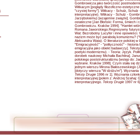
Gombrowicza jako twórczość postmodernist
Witkacym [poglądy filozoficzno-estetyczne 
"czystej formy"]. Witkacy - Schulz, Schulz 
i
interpretacyjne). Witkacy - Schulz - Gom
Jarzębskiemu) [wzajemne związki]. Gombro
ostateczne [Jan Błoński: Forma, śmiech i 
Gombrowiczu. Kraków 1994]. "Hamlet wtóry
Romana Jaworskiego.Regresywny futuryst
Wat: Bezrobotny Lucyfer i inne opowieści
L
nazizm może być parabolą komunizmu? ("
Aleksandra Wata). O literaturze polskiej w 
"Emigracyjność" - "polityczność" - historia li
emigracyjna jako obiekt badawczy]. Teksty
poetyki modernizmu). - Teoria: Język. Polif
dorobek naukowy Michaiła Bachtina]. Janus
polskiego poststrukturalizmu [wstęp do: J
wybrane. Kraków 1998]. Czym stała się dziś 
jednym wierszu Mirona Białoszewskiego (
[dotyczy wiersza "W dżdżu'm"]. Wyznania f
Teksty Drugie
1996 nr 1]. Wyznania członk
interpretacyjnej [polem z: Andrzej Szahaj:
interpretacyjnego.
Teksty Drugie
1997 nr 6]