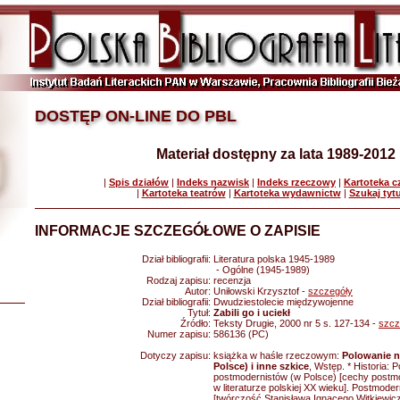
DOSTĘP ON-LINE DO PBL
Materiał dostępny za lata 1989-2012
|
Spis działów
|
Indeks nazwisk
|
Indeks rzeczowy
|
Kartoteka 
|
Kartoteka teatrów
|
Kartoteka wydawnictw
|
Szukaj tyt
INFORMACJE SZCZEGÓŁOWE O ZAPISIE
Dział bibliografii:
Literatura polska 1945-1989
- Ogólne (1945-1989)
Rodzaj zapisu:
recenzja
Autor:
Uniłowski Krzysztof -
szczegóły
Dział bibliografii:
Dwudziestolecie międzywojenne
Tytuł:
Zabili go i uciekł
Źródło:
Teksty Drugie, 2000 nr 5 s. 127-134 -
szcz
Numer zapisu:
586136 (PC)
Dotyczy zapisu:
książka w haśle rzeczowym:
Polowanie 
Polsce) i inne szkice
, Wstęp. * Historia: 
postmodernistów (w Polsce) [cechy postmod
w literaturze polskiej XX wieku]. Postmod
[twórczość Stanisława Ignacego Witkiewicz