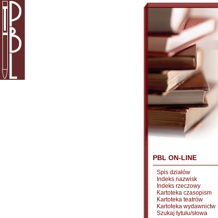
PBL ON-LINE
Spis działów
Indeks nazwisk
Indeks rzeczowy
Kartoteka czasopism
Kartoteka teatrów
Kartoteka wydawnictw
Szukaj tytułu/słowa