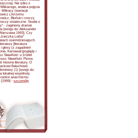
yczna]. Nie tylko o
Witkacego, analiza pojęcia
- Witkacy (wariacje
browicz (Jerzemu
wicz, Błoński i rzeczy
rzeczy ostateczne. Studia o
" - zaginiony dramat
a [wstęp do: Aleksander
. Warszawa 1993]. Czy
Ucieczka Lotha"
latach osiemdziesiątych.
teratury [literatura
 i głosy (z zagadnień
onia. Karnawał [poglądy i
z Sławiński: u źródeł
anusz Sławiński: Pisma
historia literatury. O
Jackowi Baluchowi)
eministy (1) [wstęp do:
a lokalnej wspólnoty
 Granice anarchizmu
 [1999] -
szczegóły