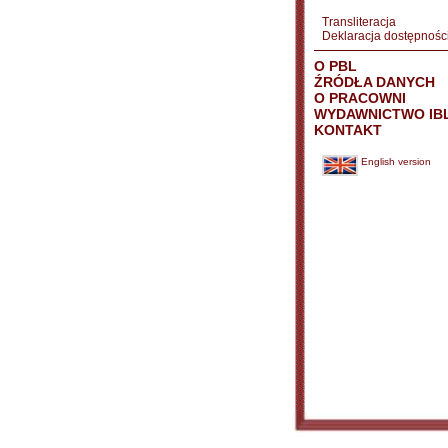
Transliteracja
Deklaracja dostępnośc
O PBL
ŹRÓDŁA DANYCH
O PRACOWNI
WYDAWNICTWO IB
KONTAKT
English version