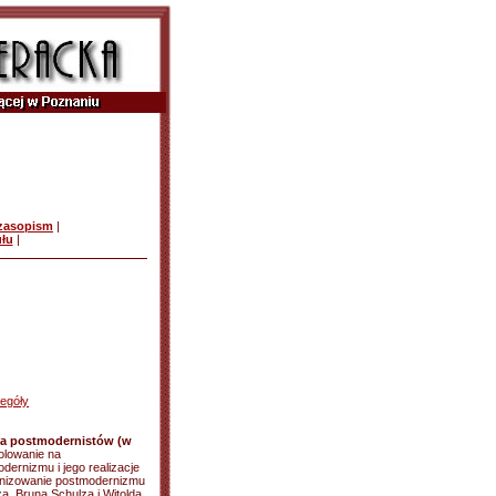
czasopism
|
ułu
|
egóły
na postmodernistów (w
Polowanie na
ernizmu i jego realizacje
ernizowanie postmodernizmu
a, Bruna Schulza i Witolda