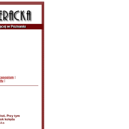
czasopism
|
ułu
|
isti. Przy tym
ok kolęda
ska