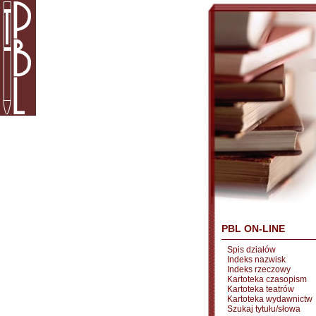
PBL ON-LINE
Spis działów
Indeks nazwisk
Indeks rzeczowy
Kartoteka czasopism
Kartoteka teatrów
Kartoteka wydawnictw
Szukaj tytułu/słowa