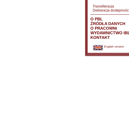
Transliteracja
Deklaracja dostępnośc
O PBL
ŹRÓDŁA DANYCH
O PRACOWNI
WYDAWNICTWO IB
KONTAKT
English version