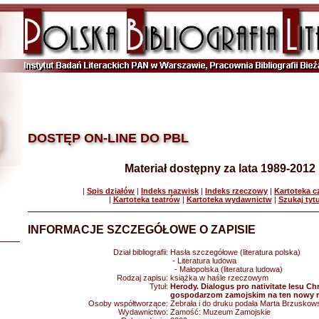
DOSTĘP ON-LINE DO PBL
Materiał dostępny za lata 1989-2012
|
Spis działów
|
Indeks nazwisk
|
Indeks rzeczowy
|
Kartoteka 
|
Kartoteka teatrów
|
Kartoteka wydawnictw
|
Szukaj tyt
INFORMACJE SZCZEGÓŁOWE O ZAPISIE
Dział bibliografii:
Hasła szczegółowe (literatura polska)
- Literatura ludowa
- Małopolska (literatura ludowa)
Rodzaj zapisu:
książka w haśle rzeczowym
Tytuł:
Herody. Dialogus pro nativitate Iesu Chr
gospodarzom zamojskim na ten nowy r
Osoby współtworzące:
Zebrała i do druku podała Marta Brzuskow
Wydawnictwo:
Zamość: Muzeum Zamojskie