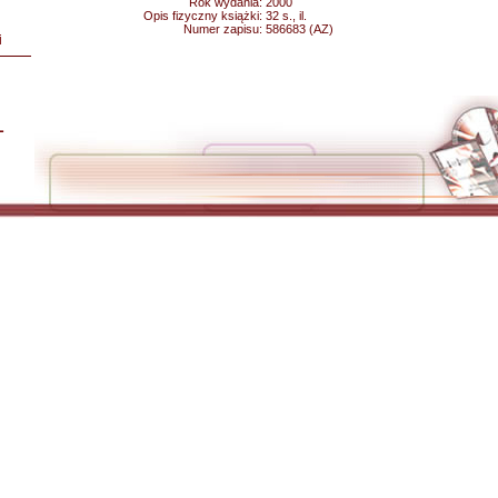
Rok wydania:
2000
Opis fizyczny książki:
32 s., il.
Numer zapisu:
586683 (AZ)
i
L