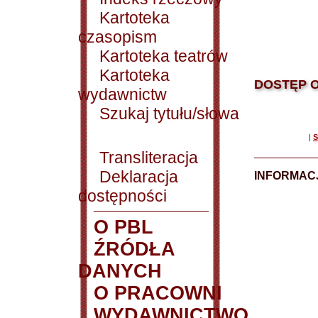
Kartoteka
czasopism
Kartoteka teatrów
Kartoteka
DOSTĘP O
wydawnictw
Szukaj tytułu/słowa
|
S
Transliteracja
Deklaracja
INFORMACJ
dostępności
O PBL
ŹRÓDŁA
DANYCH
O PRACOWNI
WYDAWNICTWO