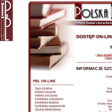
DOSTĘP ON-LIN
|
Spis dział
|
Kart
INFORMACJE SZC
Dział
PBL ON-LINE
Spis działów
Rod
Hasł
Indeks nazwisk
Indeks rzeczowy
Kartoteka czasopism
Tytu
Kartoteka teatrów
Osoby wspó
Kartoteka wydawnictw
Wy
Szukaj tytułu/słowa
Ro