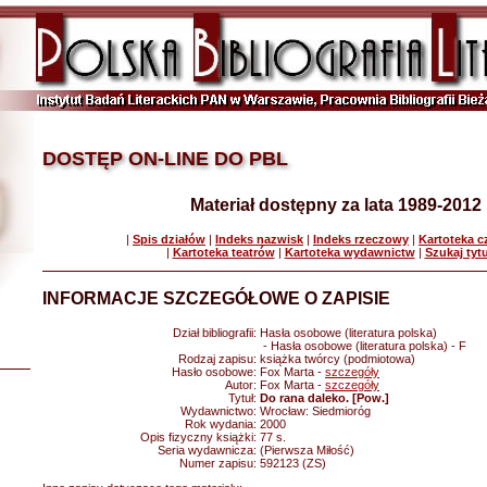
DOSTĘP ON-LINE DO PBL
Materiał dostępny za lata 1989-2012
|
Spis działów
|
Indeks nazwisk
|
Indeks rzeczowy
|
Kartoteka 
|
Kartoteka teatrów
|
Kartoteka wydawnictw
|
Szukaj tyt
INFORMACJE SZCZEGÓŁOWE O ZAPISIE
Dział bibliografii:
Hasła osobowe (literatura polska)
- Hasła osobowe (literatura polska) - F
Rodzaj zapisu:
książka twórcy (podmiotowa)
Hasło osobowe:
Fox Marta -
szczegóły
Autor:
Fox Marta -
szczegóły
Tytuł:
Do rana daleko. [Pow.]
Wydawnictwo:
Wrocław: Siedmioróg
Rok wydania:
2000
Opis fizyczny książki:
77 s.
Seria wydawnicza:
(Pierwsza Miłość)
Numer zapisu:
592123 (ZS)