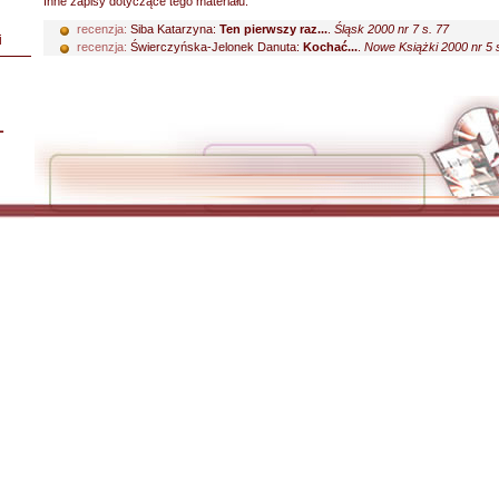
Inne zapisy dotyczące tego materiału:
recenzja:
Siba Katarzyna:
Ten pierwszy raz...
.
Śląsk 2000 nr 7 s. 77
i
recenzja:
Świerczyńska-Jelonek Danuta:
Kochać...
.
Nowe Książki 2000 nr 5 
L