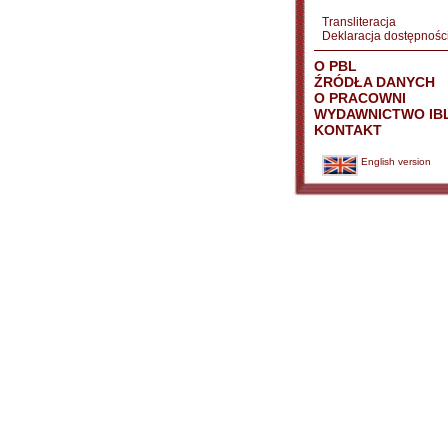
Transliteracja
Deklaracja dostępnośc
O PBL
ŹRÓDŁA DANYCH
O PRACOWNI
WYDAWNICTWO IB
KONTAKT
English version