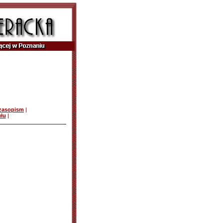
czasopism
|
ułu
|