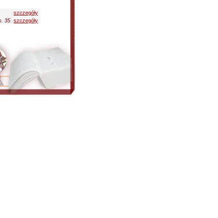
szczegóły
s. 35
szczegóły