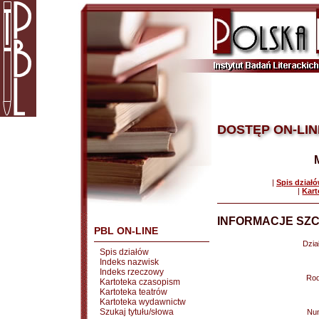
DOSTĘP ON-LIN
|
Spis dział
|
Kart
INFORMACJE SZC
PBL ON-LINE
Dział
Spis działów
Indeks nazwisk
Indeks rzeczowy
Rod
Kartoteka czasopism
Kartoteka teatrów
Kartoteka wydawnictw
Szukaj tytułu/słowa
Nu