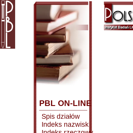
PBL ON-LINE
Spis działów
Indeks nazwisk
Indeks rzeczowy