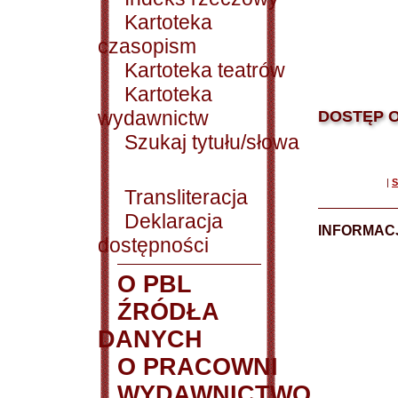
Kartoteka
czasopism
Kartoteka teatrów
Kartoteka
wydawnictw
DOSTĘP O
Szukaj tytułu/słowa
|
S
Transliteracja
Deklaracja
INFORMACJ
dostępności
O PBL
ŹRÓDŁA
DANYCH
O PRACOWNI
WYDAWNICTWO