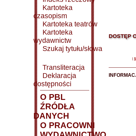
Kartoteka
czasopism
Kartoteka teatrów
Kartoteka
DOSTĘP O
wydawnictw
Szukaj tytułu/słowa
|
S
Transliteracja
Deklaracja
INFORMACJ
dostępności
O PBL
ŹRÓDŁA
DANYCH
O PRACOWNI
WYDAWNICTWO