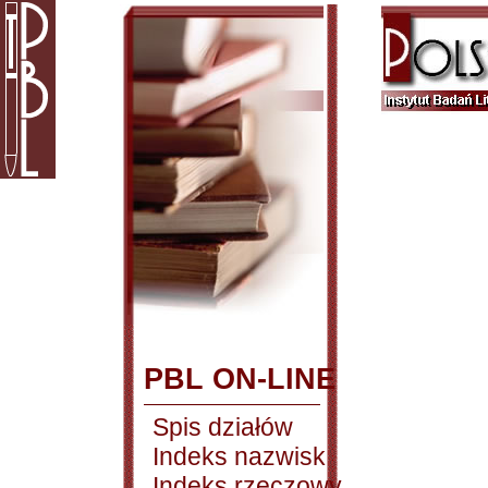
PBL ON-LINE
Spis działów
Indeks nazwisk
Indeks rzeczowy