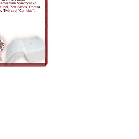
 Katarzyna Miarczyńska,
ubel, Piotr Ślimak, Danuta
py Twórczej "Cumulus".