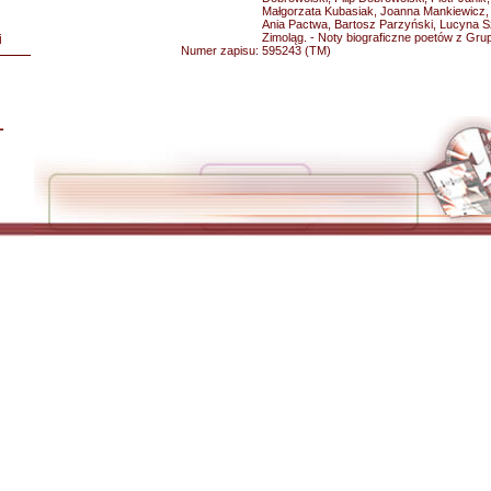
Małgorzata Kubasiak, Joanna Mankiewicz,
Ania Pactwa, Bartosz Parzyński, Lucyna Sz
Zimoląg. - Noty biograficzne poetów z Gru
i
Numer zapisu:
595243 (TM)
L