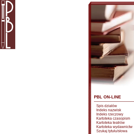
PBL ON-LINE
Spis działów
Indeks nazwisk
Indeks rzeczowy
Kartoteka czasopism
Kartoteka teatrów
Kartoteka wydawnictw
Szukaj tytułu/słowa