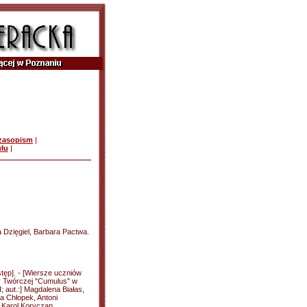
czasopism
|
ułu
|
a Dzięgiel, Barbara Pactwa.
tęp]. - [Wiersze uczniów
y Twórczej "Cumulus" w
 aut.:] Magdalena Białas,
a Chłopek, Antoni
, Karol Koryczan,