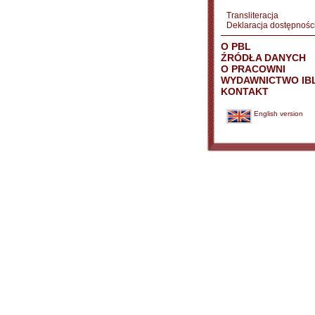
Transliteracja
Deklaracja dostępnośc
O PBL
ŹRÓDŁA DANYCH
O PRACOWNI
WYDAWNICTWO IB
KONTAKT
English version