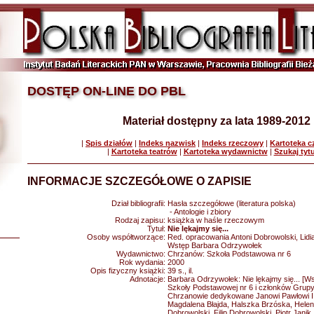
DOSTĘP ON-LINE DO PBL
Materiał dostępny za lata 1989-2012
|
Spis działów
|
Indeks nazwisk
|
Indeks rzeczowy
|
Kartoteka 
|
Kartoteka teatrów
|
Kartoteka wydawnictw
|
Szukaj tyt
INFORMACJE SZCZEGÓŁOWE O ZAPISIE
Dział bibliografii:
Hasła szczegółowe (literatura polska)
- Antologie i zbiory
Rodzaj zapisu:
książka w haśle rzeczowym
Tytuł:
Nie lękajmy się...
Osoby współtworzące:
Red. opracowania Antoni Dobrowolski, Lidi
Wstęp Barbara Odrzywołek
Wydawnictwo:
Chrzanów: Szkoła Podstawowa nr 6
Rok wydania:
2000
Opis fizyczny książki:
39 s., il.
Adnotacje:
Barbara Odrzywołek: Nie lękajmy się... [Ws
Szkoły Podstawowej nr 6 i członków Grup
Chrzanowie dedykowane Janowi Pawłowi II;
Magdalena Błajda, Halszka Brzóska, Helen
Dobrowolski, Filip Dobrowolski, Piotr Janik