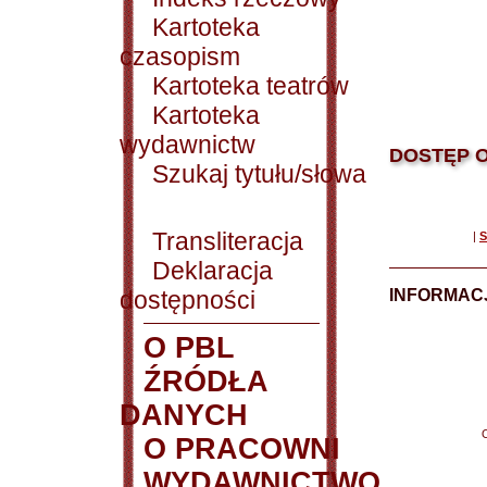
Kartoteka
czasopism
Kartoteka teatrów
Kartoteka
wydawnictw
DOSTĘP O
Szukaj tytułu/słowa
Transliteracja
|
S
Deklaracja
dostępności
INFORMACJ
O PBL
ŹRÓDŁA
DANYCH
O PRACOWNI
WYDAWNICTWO