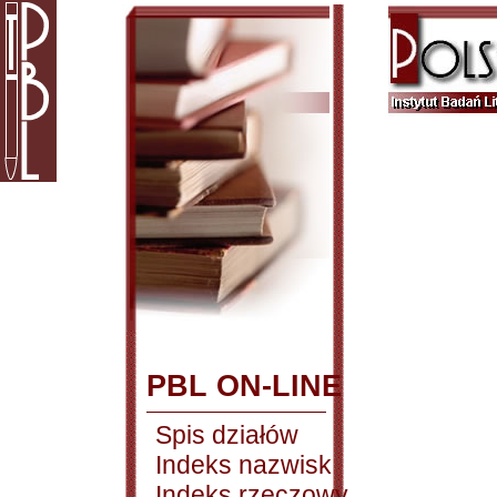
PBL ON-LINE
Spis działów
Indeks nazwisk
Indeks rzeczowy