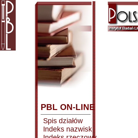
PBL ON-LINE
Spis działów
Indeks nazwisk
Indeks rzeczowy