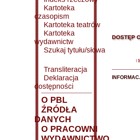
Kartoteka
czasopism
Kartoteka teatrów
Kartoteka
DOSTĘP O
wydawnictw
Szukaj tytułu/słowa
|
S
Transliteracja
Deklaracja
INFORMACJ
dostępności
O PBL
ŹRÓDŁA
DANYCH
O PRACOWNI
WYDAWNICTWO