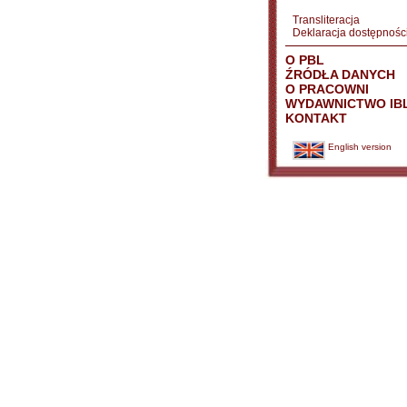
Transliteracja
Deklaracja dostępnośc
O PBL
ŹRÓDŁA DANYCH
O PRACOWNI
WYDAWNICTWO IB
KONTAKT
English version