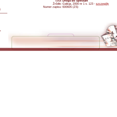
Tytuł:
Droga do Spessart
Źródło:
Galicja, 2000 nr 1 s. 123 -
szczegóły
Numer zapisu:
600605 (ZS)
i
L