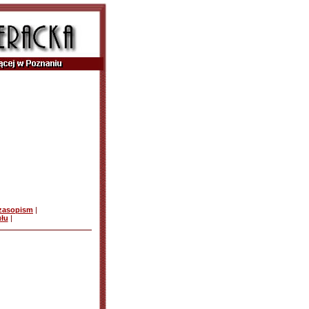
czasopism
|
ułu
|