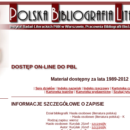
DOSTĘP ON-LINE DO PBL
Materiał dostępny za lata 1989-2012
|
Spis działów
|
Indeks nazwisk
|
Indeks rzeczowy
|
Kartoteka 
|
Kartoteka teatrów
|
Kartoteka wydawnictw
|
Szukaj tyt
INFORMACJE SZCZEGÓŁOWE O ZAPISIE
Dział bibliografii:
Hasła osobowe (literatura polska)
- Hasła osobowe (literatura polska) - K
Rodzaj zapisu:
wiersz
Hasło osobowe:
Kurylak Józef -
szczegóły
Autor:
Kurylak Józef -
szczegóły