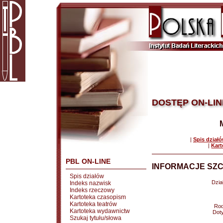
DOSTĘP ON-LIN
|
Spis dział
|
Kart
PBL ON-LINE
INFORMACJE SZC
Spis działów
Dział
Indeks nazwisk
Indeks rzeczowy
Kartoteka czasopism
Kartoteka teatrów
Rod
Kartoteka wydawnictw
Doty
Szukaj tytułu/słowa