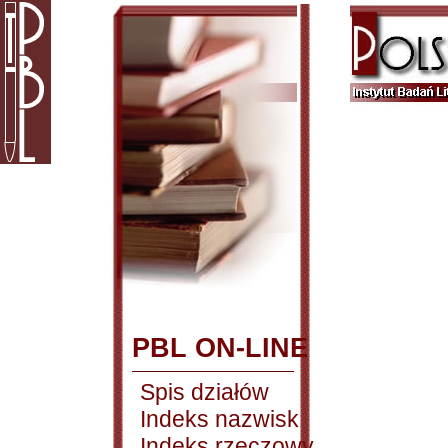
PBL ON-LINE
Spis działów
Indeks nazwisk
Indeks rzeczowy