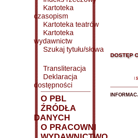
Kartoteka
czasopism
Kartoteka teatrów
Kartoteka
wydawnictw
Szukaj tytułu/słowa
DOSTĘP O
Transliteracja
Deklaracja
|
S
dostępności
INFORMACJ
O PBL
ŹRÓDŁA
DANYCH
O PRACOWNI
WYDAWNICTWO