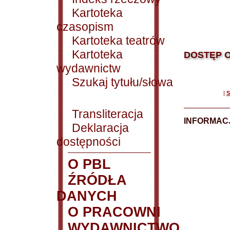
Kartoteka
czasopism
Kartoteka teatrów
Kartoteka
DOSTĘP O
wydawnictw
Szukaj tytułu/słowa
|
S
Transliteracja
INFORMACJ
Deklaracja
dostępności
O PBL
ŹRÓDŁA
DANYCH
O PRACOWNI
WYDAWNICTWO