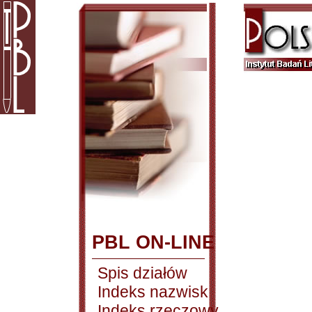
PBL ON-LINE
Spis działów
Indeks nazwisk
Indeks rzeczowy