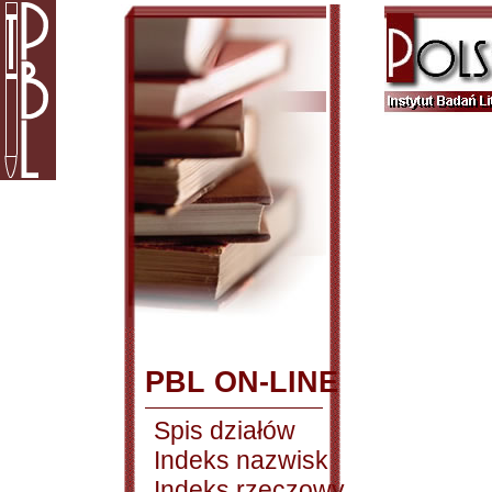
PBL ON-LINE
Spis działów
Indeks nazwisk
Indeks rzeczowy