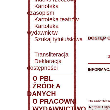
Kartoteka
czasopism
Kartoteka teatrów
Kartoteka
wydawnictw
DOSTĘP O
Szukaj tytułu/słowa
Transliteracja
|
S
Deklaracja
dostępności
INFORMACJ
O PBL
ŹRÓDŁA
DANYCH
O PRACOWNI
Inne zapisy dotyc
WYDAWNICTWO
1.
artykuł:
Curył