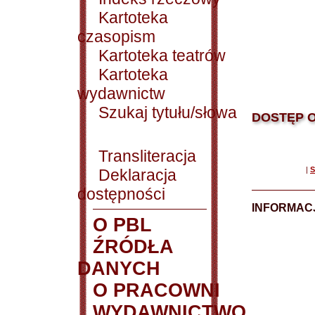
Kartoteka
czasopism
Kartoteka teatrów
Kartoteka
wydawnictw
Szukaj tytułu/słowa
DOSTĘP O
Transliteracja
|
S
Deklaracja
dostępności
INFORMACJ
O PBL
ŹRÓDŁA
DANYCH
O PRACOWNI
WYDAWNICTWO