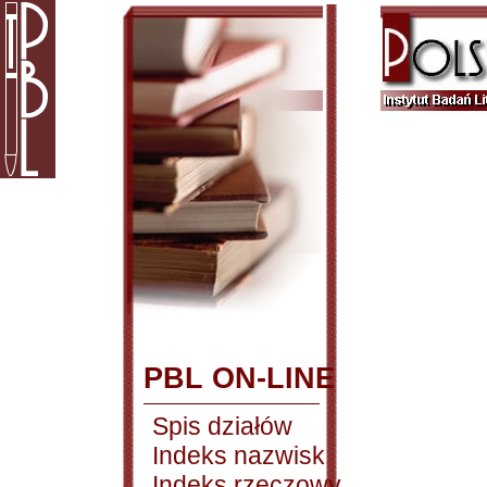
PBL ON-LINE
Spis działów
Indeks nazwisk
Indeks rzeczowy