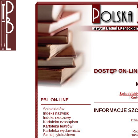
DOSTĘP ON-LIN
|
Spis dział
|
Kart
PBL ON-LINE
Spis działów
INFORMACJE SZC
Indeks nazwisk
Indeks rzeczowy
Dział
Kartoteka czasopism
Kartoteka teatrów
Kartoteka wydawnictw
Rod
Szukaj tytułu/słowa
Hasł