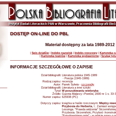
DOSTĘP ON-LINE DO PBL
Materiał dostępny za lata 1989-2012
|
Spis działów
|
Indeks nazwisk
|
Indeks rzeczowy
|
Kartoteka 
|
Kartoteka teatrów
|
Kartoteka wydawnictw
|
Szukaj tyt
INFORMACJE SZCZEGÓŁOWE O ZAPISIE
Dział bibliografii:
Literatura polska 1945-1989
- Poezja (1945-1989)
Rodzaj zapisu:
recenzja
Autor:
Panek Sylwia -
szczegóły
Dział bibliografii:
Literatura a inne sztuki
Tytuł:
W poszukiwaniu wieloryba
Źródło:
Gazeta Malarzy i Poetów, 2000 nr 1 s. 33-
Numer zapisu:
625938 (PC)
Dotyczy zapisu:
książka w haśle rzeczowym:
Między rewel
Przybosia do Herberta
, I.: Zamiast wstęp
Lessinga. "Prawda widzenia" Strzemińskieg
Przybosia. Strzemiński, Przyboś i konstru
"Freudowskiego pnia" - w orbicie sporu o p