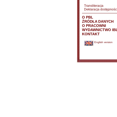
Transliteracja
Deklaracja dostępnośc
O PBL
ŹRÓDŁA DANYCH
O PRACOWNI
WYDAWNICTWO IB
KONTAKT
English version