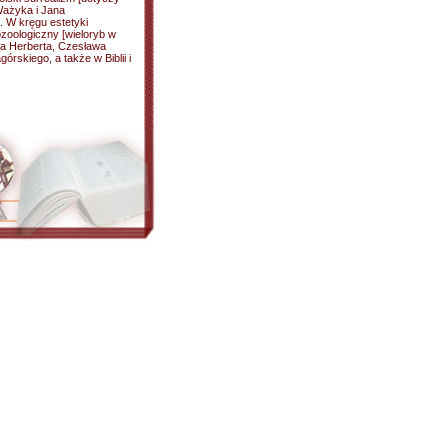
Ważyka i Jana
a. W kręgu estetyki
ozoologiczny [wieloryb w
ewa Herberta, Czesława
rskiego, a także w Biblii i