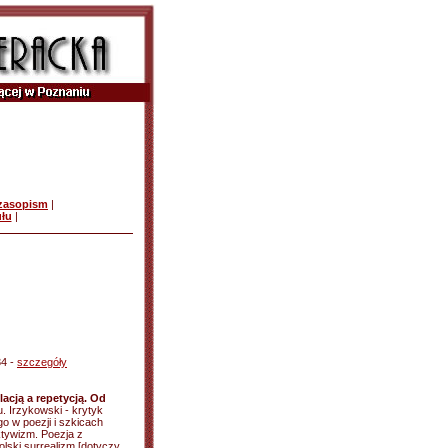
czasopism
|
ułu
|
34 -
szczegóły
acją a repetycją. Od
u. Irzykowski - krytyk
o w poezji i szkicach
ktywizm. Poezja z
olski surrealizm [dotyczy