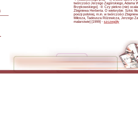
twórczości Jerzego Zagórskiego, Adama 
Brzękowskiego]. -II: Czy piekno (nie) ocal
Zbigniewa Herberta. O wielorybie. Szkic fil
i
poezji polskiej, m.in. w twórczości Zbigni
Miłosza, Tadeusza Różewicza, Jerzego Zagó
malarstwie] [1999] -
szczegóły
L