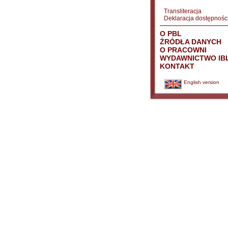
Transliteracja
Deklaracja dostępnośc
O PBL
ŹRÓDŁA DANYCH
O PRACOWNI
WYDAWNICTWO IB
KONTAKT
English version