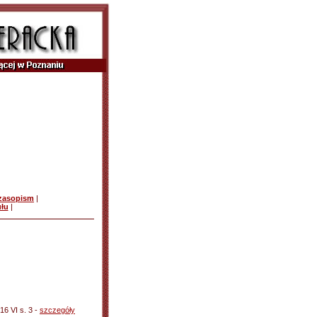
czasopism
|
ułu
|
16 VI s. 3 -
szczegóły