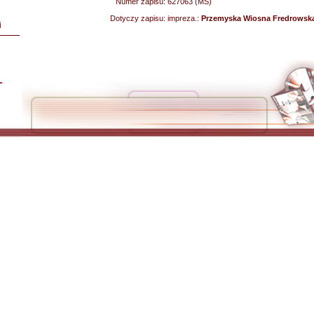
Numer zapisu:
627063 (MS)
Dotyczy zapisu:
impreza.:
Przemyska Wiosna Fredrowska
i
L