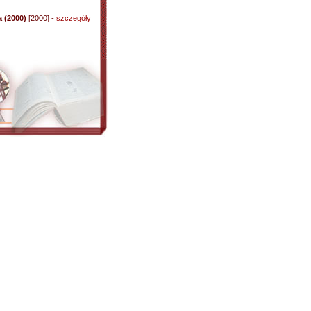
 (2000)
[2000] -
szczegóły