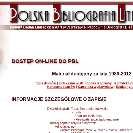
DOSTĘP ON-LINE DO PBL
Materiał dostępny za lata 1989-2012
|
Spis działów
|
Indeks nazwisk
|
Indeks rzeczowy
|
Kartoteka 
|
Kartoteka teatrów
|
Kartoteka wydawnictw
|
Szukaj tyt
INFORMACJE SZCZEGÓŁOWE O ZAPISIE
Dział bibliografii:
Teatr, film, radio, telewizja
- Teatr
- Teatr od 1945 roku
- Festiwale, przeglądy teatralne
Rodzaj zapisu:
artykuł o imprezie
Adnotacje:
not.
Źródło:
Przegląd Polski = Polish Review, 2000 nr z 