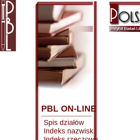
PBL ON-LINE
Spis działów
Indeks nazwisk
Indeks rzeczowy