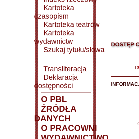
Kartoteka
czasopism
Kartoteka teatrów
Kartoteka
wydawnictw
DOSTĘP O
Szukaj tytułu/słowa
Transliteracja
|
S
Deklaracja
dostępności
INFORMACJ
O PBL
ŹRÓDŁA
DANYCH
O PRACOWNI
WYDAWNICTWO