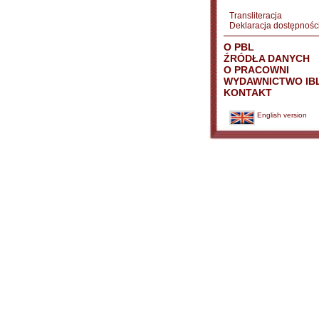
Transliteracja
Deklaracja dostępnośc
O PBL
ŹRÓDŁA DANYCH
O PRACOWNI
WYDAWNICTWO IB
KONTAKT
English version