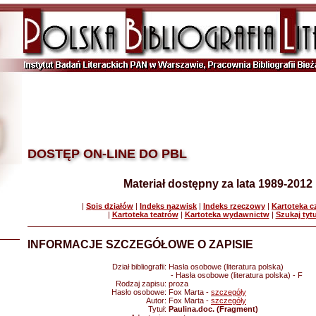
DOSTĘP ON-LINE DO PBL
Materiał dostępny za lata 1989-2012
|
Spis działów
|
Indeks nazwisk
|
Indeks rzeczowy
|
Kartoteka 
|
Kartoteka teatrów
|
Kartoteka wydawnictw
|
Szukaj tyt
INFORMACJE SZCZEGÓŁOWE O ZAPISIE
Dział bibliografii:
Hasła osobowe (literatura polska)
- Hasła osobowe (literatura polska) - F
Rodzaj zapisu:
proza
Hasło osobowe:
Fox Marta -
szczegóły
Autor:
Fox Marta -
szczegóły
Tytuł:
Paulina.doc. (Fragment)