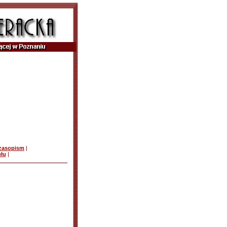
czasopism
|
ułu
|