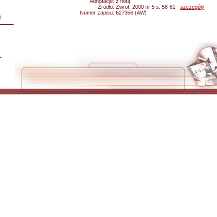
Adnotacje:
z notą
Źródło:
Zwrot, 2000 nr 5 s. 58-61 -
szczegóły
Numer zapisu:
627356 (AW)
i
L