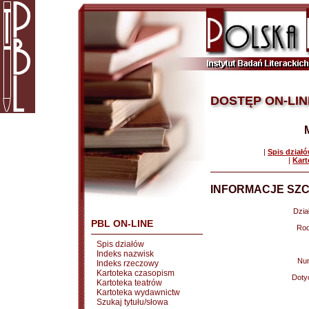
DOSTĘP ON-LIN
|
Spis dział
|
Kart
INFORMACJE SZC
Dział
PBL ON-LINE
Rod
Spis działów
Indeks nazwisk
Nu
Indeks rzeczowy
Kartoteka czasopism
Doty
Kartoteka teatrów
Kartoteka wydawnictw
Szukaj tytułu/słowa