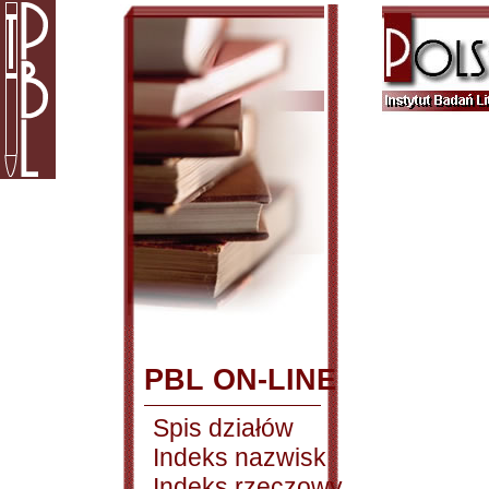
PBL ON-LINE
Spis działów
Indeks nazwisk
Indeks rzeczowy