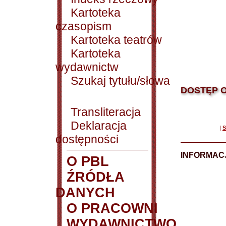
Kartoteka
czasopism
Kartoteka teatrów
Kartoteka
wydawnictw
Szukaj tytułu/słowa
DOSTĘP O
Transliteracja
Deklaracja
|
S
dostępności
INFORMACJ
O PBL
ŹRÓDŁA
DANYCH
O PRACOWNI
WYDAWNICTWO