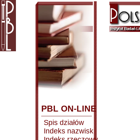
PBL ON-LINE
Spis działów
Indeks nazwisk
Indeks rzeczowy