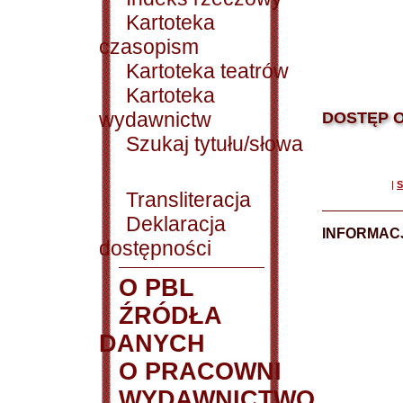
Kartoteka
czasopism
Kartoteka teatrów
Kartoteka
wydawnictw
DOSTĘP O
Szukaj tytułu/słowa
|
S
Transliteracja
Deklaracja
INFORMACJ
dostępności
O PBL
ŹRÓDŁA
DANYCH
O PRACOWNI
WYDAWNICTWO