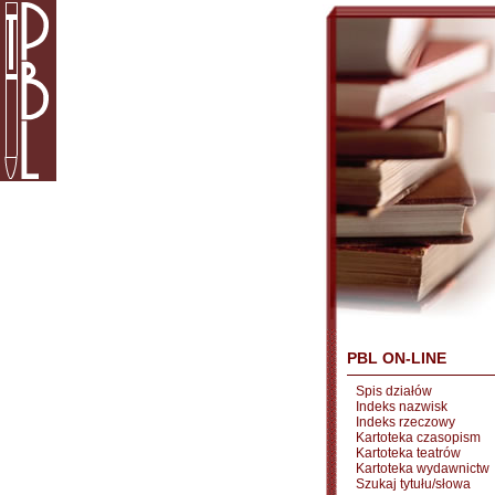
PBL ON-LINE
Spis działów
Indeks nazwisk
Indeks rzeczowy
Kartoteka czasopism
Kartoteka teatrów
Kartoteka wydawnictw
Szukaj tytułu/słowa