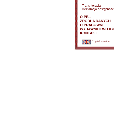
Transliteracja
Deklaracja dostępnośc
O PBL
ŹRÓDŁA DANYCH
O PRACOWNI
WYDAWNICTWO IB
KONTAKT
English version