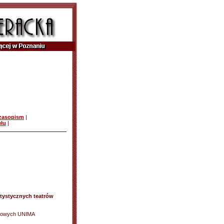
czasopism
|
ułu
|
tystycznych teatrów
lkowych UNIMA