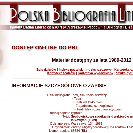
DOSTĘP ON-LINE DO PBL
Materiał dostępny za lata 1989-2012
|
Spis działów
|
Indeks nazwisk
|
Indeks rzeczowy
|
Kartoteka 
|
Kartoteka teatrów
|
Kartoteka wydawnictw
|
Szukaj tyt
INFORMACJE SZCZEGÓŁOWE O ZAPISIE
Dział bibliografii:
Teatr, film, radio, telewizja
- Teatr
- Teatr od 1945 roku
- Zagadnienia szczegółowe
- Teatr lalek (część teoretyczna)
Rodzaj zapisu:
impreza.
Tytuł:
Środowiskowe spotkanie dyrektorów ar
lalkowych (1989)
Opis imprezy:
Warszawa, 13 II 1989
Organizator:
Zarząd Międzynarodowej Unii Teatrów La
Numer zapisu:
63634 (BL)