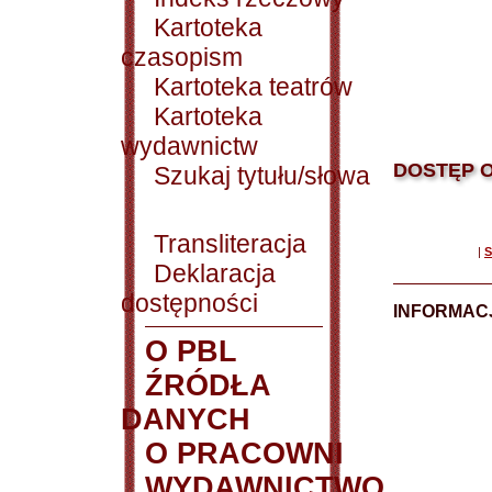
Kartoteka
czasopism
Kartoteka teatrów
Kartoteka
wydawnictw
DOSTĘP O
Szukaj tytułu/słowa
Transliteracja
|
S
Deklaracja
dostępności
INFORMACJ
O PBL
ŹRÓDŁA
DANYCH
O PRACOWNI
WYDAWNICTWO