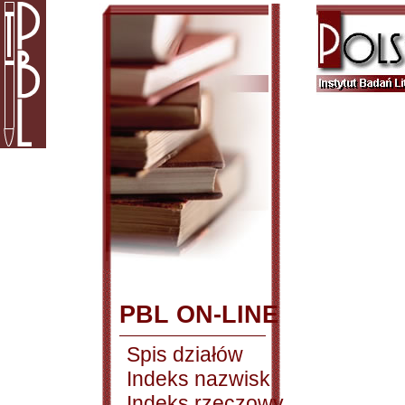
PBL ON-LINE
Spis działów
Indeks nazwisk
Indeks rzeczowy