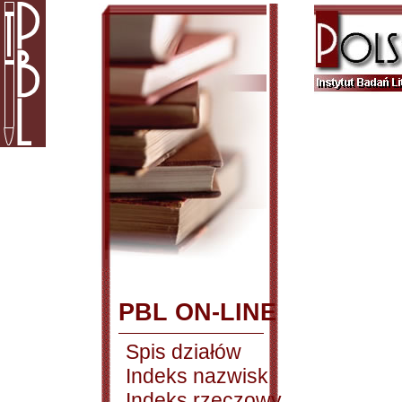
PBL ON-LINE
Spis działów
Indeks nazwisk
Indeks rzeczowy