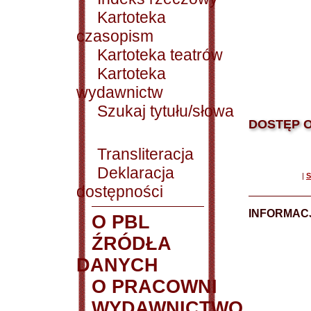
Kartoteka
czasopism
Kartoteka teatrów
Kartoteka
wydawnictw
Szukaj tytułu/słowa
DOSTĘP O
Transliteracja
Deklaracja
|
S
dostępności
INFORMACJ
O PBL
ŹRÓDŁA
DANYCH
O PRACOWNI
WYDAWNICTWO