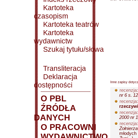
Kartoteka
czasopism
Kartoteka teatrów
Kartoteka
wydawnictw
Szukaj tytułu/słowa
Transliteracja
Deklaracja
Inne zapisy dotyc
dostępności
recenzja:
nr 6 s. 1
O PBL
recenzja:
ŹRÓDŁA
rzeczywi
recenzja:
DANYCH
2000 nr 1
recenzja:
O PRACOWNI
Żołnierza
młodych 
WYDAWNICTWO