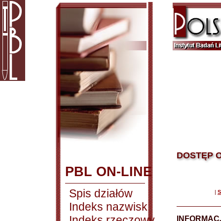
DOSTĘP O
PBL ON-LINE
Spis działów
|
S
Indeks nazwisk
Indeks rzeczowy
INFORMACJ