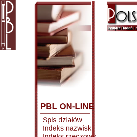
PBL ON-LINE
Spis działów
Indeks nazwisk
Indeks rzeczowy