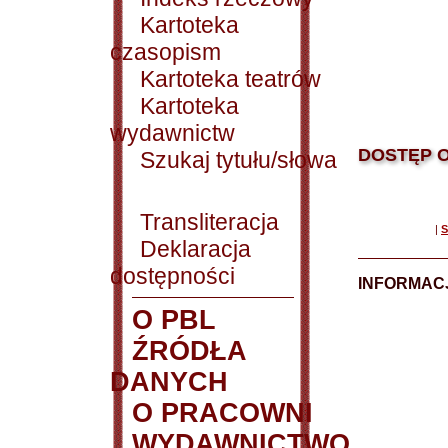
Kartoteka
czasopism
Kartoteka teatrów
Kartoteka
wydawnictw
DOSTĘP O
Szukaj tytułu/słowa
Transliteracja
|
S
Deklaracja
dostępności
INFORMACJ
O PBL
ŹRÓDŁA
DANYCH
O PRACOWNI
WYDAWNICTWO