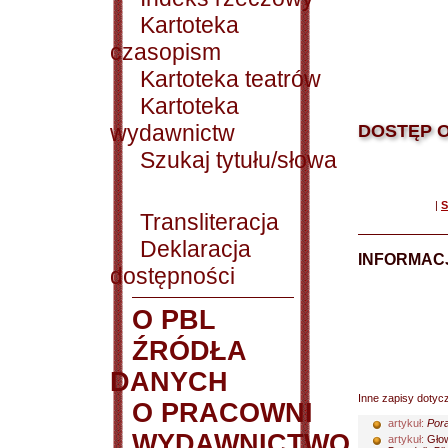
Kartoteka
czasopism
Kartoteka teatrów
Kartoteka
wydawnictw
DOSTĘP O
Szukaj tytułu/słowa
|
S
Transliteracja
Deklaracja
INFORMACJ
dostępności
O PBL
ŹRÓDŁA
DANYCH
Inne zapisy dotyc
O PRACOWNI
artykuł:
Pora
WYDAWNICTWO
artykuł:
Głow