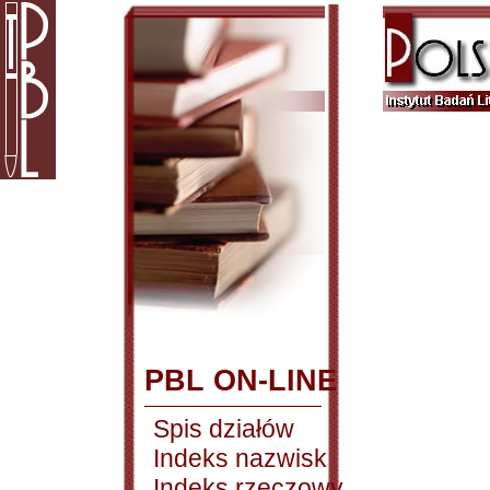
PBL ON-LINE
Spis działów
Indeks nazwisk
Indeks rzeczowy