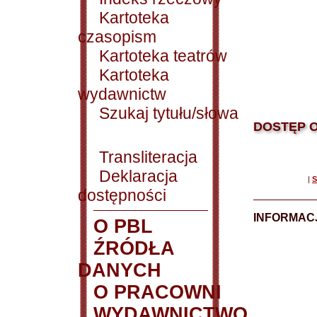
Kartoteka
czasopism
Kartoteka teatrów
Kartoteka
wydawnictw
Szukaj tytułu/słowa
DOSTĘP O
Transliteracja
Deklaracja
|
S
dostępności
INFORMACJ
O PBL
ŹRÓDŁA
DANYCH
O PRACOWNI
WYDAWNICTWO