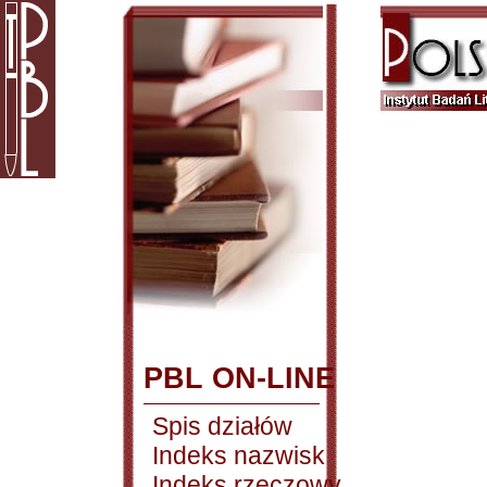
PBL ON-LINE
Spis działów
Indeks nazwisk
Indeks rzeczowy