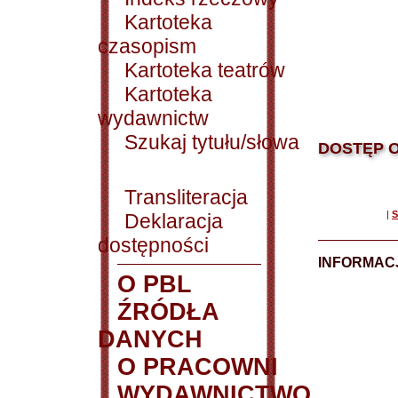
Kartoteka
czasopism
Kartoteka teatrów
Kartoteka
wydawnictw
Szukaj tytułu/słowa
DOSTĘP O
Transliteracja
|
S
Deklaracja
dostępności
INFORMACJ
O PBL
ŹRÓDŁA
DANYCH
O PRACOWNI
WYDAWNICTWO