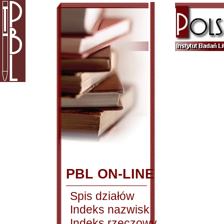
PBL ON-LINE
Spis działów
Indeks nazwisk
Indeks rzeczowy