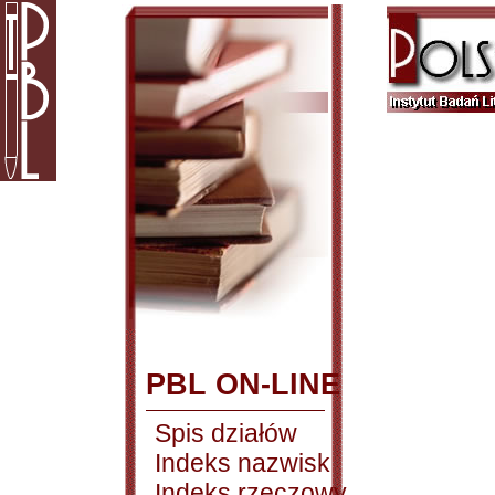
PBL ON-LINE
Spis działów
Indeks nazwisk
Indeks rzeczowy