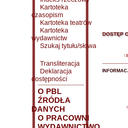
Kartoteka
czasopism
Kartoteka teatrów
Kartoteka
DOSTĘP O
wydawnictw
Szukaj tytułu/słowa
|
S
Transliteracja
Deklaracja
INFORMACJ
dostępności
O PBL
ŹRÓDŁA
DANYCH
O PRACOWNI
WYDAWNICTWO