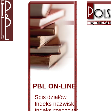
PBL ON-LINE
Spis działów
Indeks nazwisk
Indeks rzeczowy