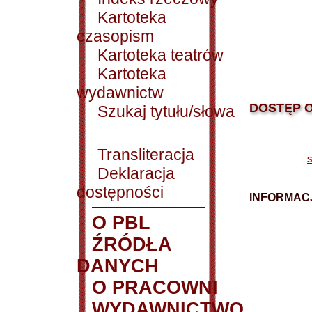
Kartoteka
czasopism
Kartoteka teatrów
Kartoteka
wydawnictw
DOSTĘP O
Szukaj tytułu/słowa
Transliteracja
|
S
Deklaracja
dostępności
INFORMACJ
O PBL
ŹRÓDŁA
DANYCH
O PRACOWNI
WYDAWNICTWO