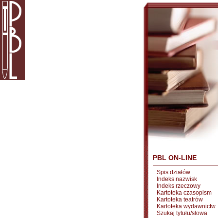
PBL ON-LINE
Spis działów
Indeks nazwisk
Indeks rzeczowy
Kartoteka czasopism
Kartoteka teatrów
Kartoteka wydawnictw
Szukaj tytułu/słowa