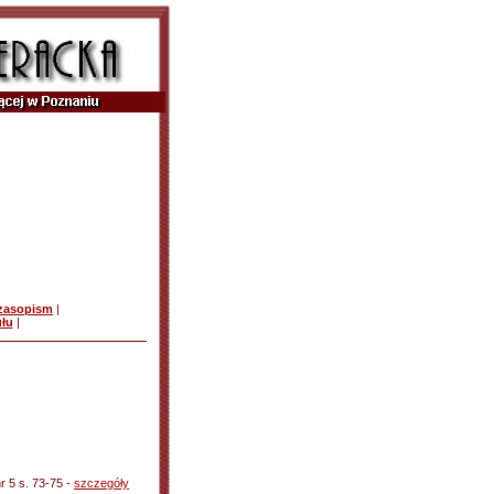
czasopism
|
ułu
|
r 5 s. 73-75 -
szczegóły