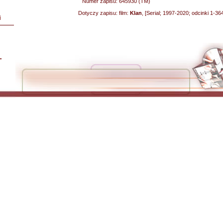
Numer zapisu:
645930 (TM)
Dotyczy zapisu:
film:
Klan
, [Serial; 1997-2020; odcinki 1-36
i
L