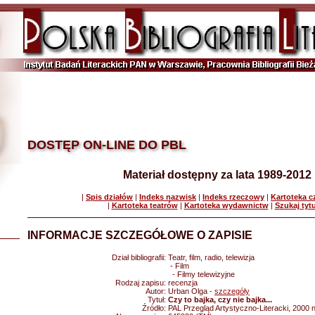
DOSTĘP ON-LINE DO PBL
Materiał dostępny za lata 1989-2012
|
Spis działów
|
Indeks nazwisk
|
Indeks rzeczowy
|
Kartoteka 
|
Kartoteka teatrów
|
Kartoteka wydawnictw
|
Szukaj tyt
INFORMACJE SZCZEGÓŁOWE O ZAPISIE
Dział bibliografii:
Teatr, film, radio, telewizja
- Film
- Filmy telewizyjne
Rodzaj zapisu:
recenzja
Autor:
Urban Olga -
szczegóły
Tytuł:
Czy to bajka, czy nie bajka...
Źródło:
PAL Przegląd Artystyczno-Literacki, 2000 n