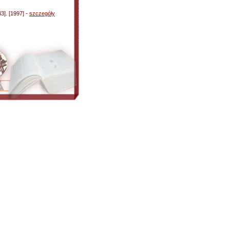
43]. [1997] -
szczegóły