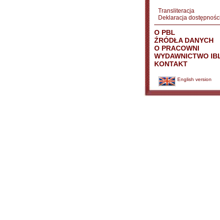
Transliteracja
Deklaracja dostępnośc
O PBL
ŹRÓDŁA DANYCH
O PRACOWNI
WYDAWNICTWO IB
KONTAKT
English version