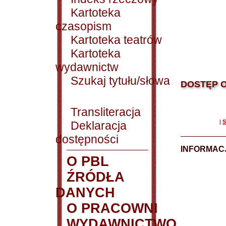
Kartoteka
czasopism
Kartoteka teatrów
Kartoteka
wydawnictw
Szukaj tytułu/słowa
DOSTĘP O
Transliteracja
|
S
Deklaracja
dostępności
INFORMACJ
O PBL
ŹRÓDŁA
DANYCH
O PRACOWNI
WYDAWNICTWO