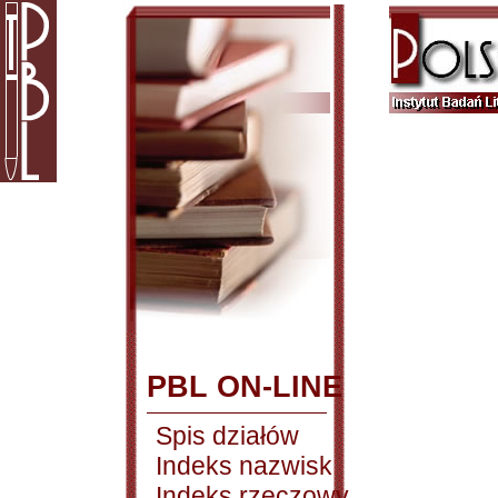
PBL ON-LINE
Spis działów
Indeks nazwisk
Indeks rzeczowy