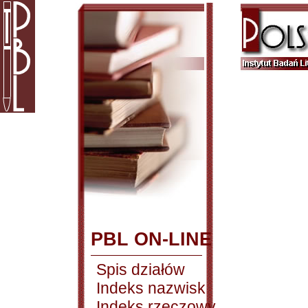
PBL ON-LINE
Spis działów
Indeks nazwisk
Indeks rzeczowy