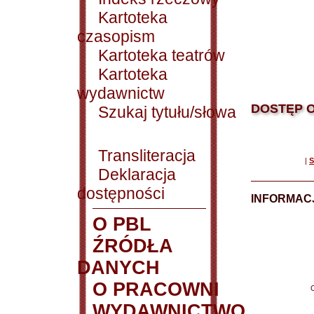
Kartoteka
czasopism
Kartoteka teatrów
Kartoteka
wydawnictw
DOSTĘP O
Szukaj tytułu/słowa
Transliteracja
|
S
Deklaracja
dostępności
INFORMACJ
O PBL
ŹRÓDŁA
DANYCH
O PRACOWNI
WYDAWNICTWO