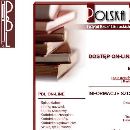
DOSTĘP ON-LIN
|
Spis dział
|
Kart
INFORMACJE SZC
PBL ON-LINE
Spis działów
Dział
Indeks nazwisk
Indeks rzeczowy
Kartoteka czasopism
Rod
Kartoteka teatrów
Hasł
Kartoteka wydawnictw
Szukaj tytułu/słowa