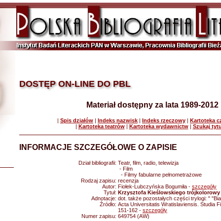
DOSTĘP ON-LINE DO PBL
Materiał dostępny za lata 1989-2012
|
Spis działów
|
Indeks nazwisk
|
Indeks rzeczowy
|
Kartoteka 
|
Kartoteka teatrów
|
Kartoteka wydawnictw
|
Szukaj tyt
INFORMACJE SZCZEGÓŁOWE O ZAPISIE
Dział bibliografii:
Teatr, film, radio, telewizja
- Film
- Filmy fabularne pełnometrażowe
Rodzaj zapisu:
recenzja
Autor:
Fiołek-Lubczyńska Bogumiła -
szczegóły
Tytuł:
Krzysztofa Kieślowskiego trójkolorowy
Adnotacje:
dot. także pozostałych części trylogi: " "Bi
Źródło:
Acta Universitatis Wratislaviensis. Studia 
151-162 -
szczegóły
Numer zapisu:
649754 (AW)