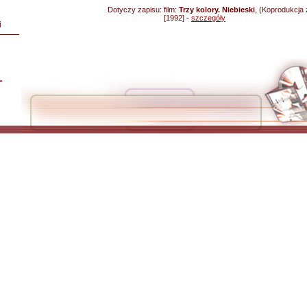
Dotyczy zapisu:
film:
Trzy kolory. Niebieski
, (Koprodukcja 
[1992] -
szczegóły
i
L