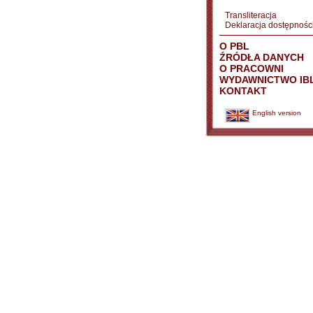
Transliteracja
Deklaracja dostępnośc
O PBL
ŹRÓDŁA DANYCH
O PRACOWNI
WYDAWNICTWO IB
KONTAKT
English version