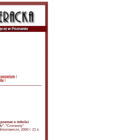
czasopism
|
ułu
|
 poemat o miłości
ały", "Czerwony"
Filmoznawcze, 2000 t. 21 s.