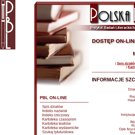
DOSTĘP ON-LIN
|
Spis dział
|
Kart
INFORMACJE SZC
Dział
Rod
PBL ON-LINE
Hasł
Spis działów
Indeks nazwisk
Instytucj
Indeks rzeczowy
Kartoteka czasopism
Wy
Kartoteka teatrów
Ro
Kartoteka wydawnictw
Opis fizyc
Szukaj tytułu/słowa
Nu