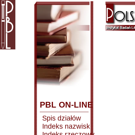
PBL ON-LINE
Spis działów
Indeks nazwisk
Indeks rzeczowy