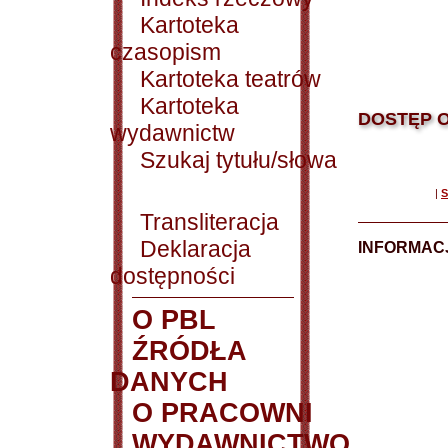
Kartoteka
czasopism
Kartoteka teatrów
Kartoteka
DOSTĘP O
wydawnictw
Szukaj tytułu/słowa
|
S
Transliteracja
Deklaracja
INFORMACJ
dostępności
O PBL
ŹRÓDŁA
DANYCH
O PRACOWNI
WYDAWNICTWO