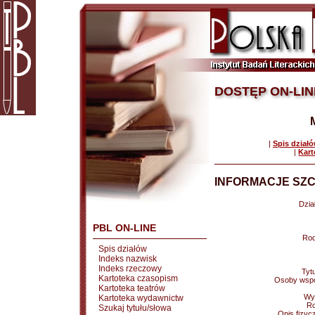
DOSTĘP ON-LIN
|
Spis dział
|
Kart
INFORMACJE SZC
Dział
PBL ON-LINE
Rod
Spis działów
Indeks nazwisk
Indeks rzeczowy
Tytu
Kartoteka czasopism
Osoby wspó
Kartoteka teatrów
Wy
Kartoteka wydawnictw
Ro
Szukaj tytułu/słowa
Opis fizyc