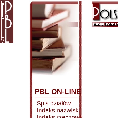
PBL ON-LINE
Spis działów
Indeks nazwisk
Indeks rzeczowy