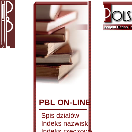
PBL ON-LINE
Spis działów
Indeks nazwisk
Indeks rzeczowy