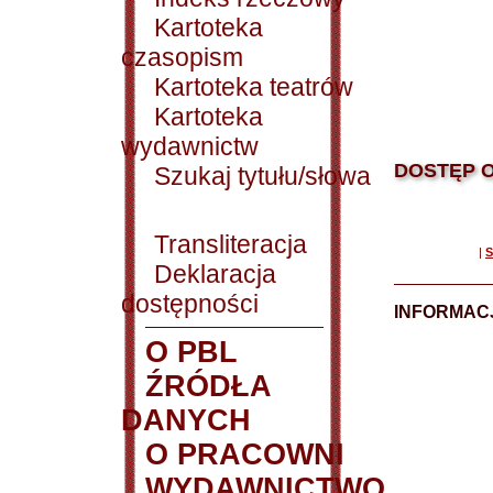
Kartoteka
czasopism
Kartoteka teatrów
Kartoteka
wydawnictw
DOSTĘP O
Szukaj tytułu/słowa
Transliteracja
|
S
Deklaracja
dostępności
INFORMACJ
O PBL
ŹRÓDŁA
DANYCH
O PRACOWNI
WYDAWNICTWO