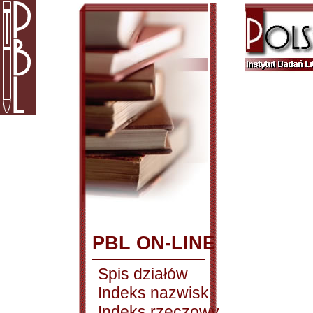
PBL ON-LINE
Spis działów
Indeks nazwisk
Indeks rzeczowy