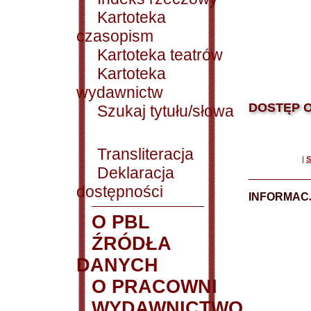
Kartoteka
czasopism
Kartoteka teatrów
Kartoteka
wydawnictw
DOSTĘP O
Szukaj tytułu/słowa
Transliteracja
|
S
Deklaracja
dostępności
INFORMACJ
O PBL
ŹRÓDŁA
DANYCH
O PRACOWNI
WYDAWNICTWO