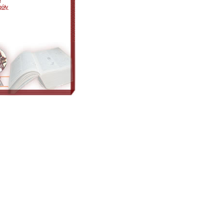
e
góły