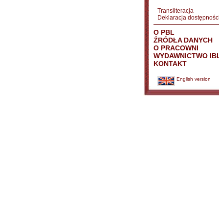
Transliteracja
Deklaracja dostępnośc
O PBL
ŹRÓDŁA DANYCH
O PRACOWNI
WYDAWNICTWO IB
KONTAKT
English version