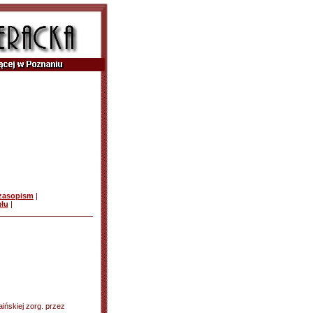
czasopism
|
ułu
|
raińskiej zorg. przez