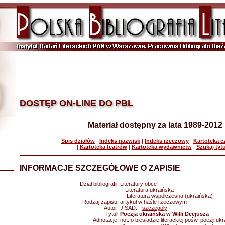
DOSTĘP ON-LINE DO PBL
Materiał dostępny za lata 1989-2012
|
Spis działów
|
Indeks nazwisk
|
Indeks rzeczowy
|
Kartoteka 
|
Kartoteka teatrów
|
Kartoteka wydawnictw
|
Szukaj tyt
INFORMACJE SZCZEGÓŁOWE O ZAPISIE
Dział bibliografii:
Literatury obce
- Literatura ukraińska
- Literatura współczesna (ukraińska)
Rodzaj zapisu:
artykuł w haśle rzeczowym
Autor:
J.SAD. -
szczegóły
Tytuł:
Poezja ukraińska w Willi Decjusza
Adnotacje:
not. o biesiadzie literackiej pośw. poezji uk