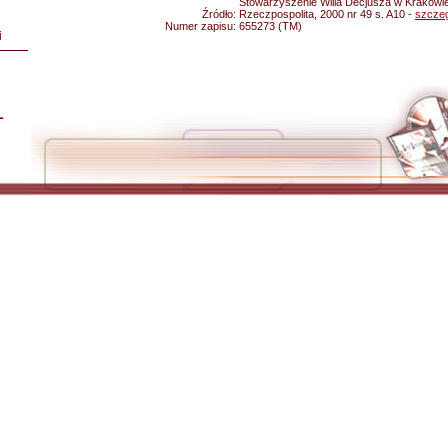
Stowarzyszenie Willa Decjusza w Krakowi
Źródło:
Rzeczpospolita, 2000 nr 49 s. A10 -
szcze
Numer zapisu:
655273 (TM)
i
L